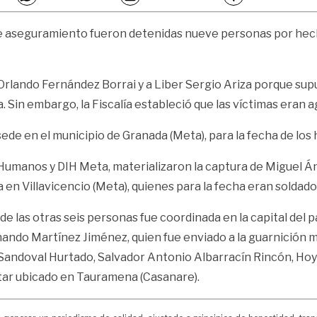
de aseguramiento fueron detenidas nueve personas por hecho
Orlando Fernández Borrai y a Liber Sergio Ariza porque sup
Sin embargo, la Fiscalía estableció que las víctimas eran ag
ede en el municipio de Granada (Meta), para la fecha de los
s Humanos y DIH Meta, materializaron la captura de Miguel 
 en Villavicencio (Meta), quienes para la fecha eran soldados
de las otras seis personas fue coordinada en la capital del p
ndo Martínez Jiménez, quien fue enviado a la guarnición mi
io Sandoval Hurtado, Salvador Antonio Albarracín Rincón, Ho
litar ubicado en Tauramena (Casanare).