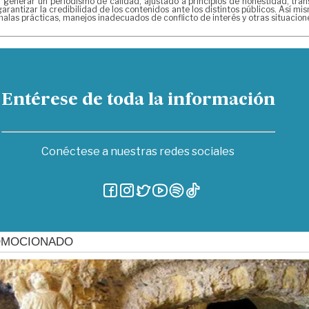
erar un periodismo de calidad, ajustado a principios de honestidad, transpa
arantizar la credibilidad de los contenidos ante los distintos públicos. Así 
alas prácticas, manejos inadecuados de conflicto de interés y otras situacio
Entérese de toda la información
Conéctese a nuestras redes sociales