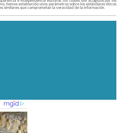
rencia e independencia editorial, los cuales son acogidos por los
mismo, hemos establecido unos parámetros sobre los estándares éticos
nes similares que comprometan la veracidad de la información.