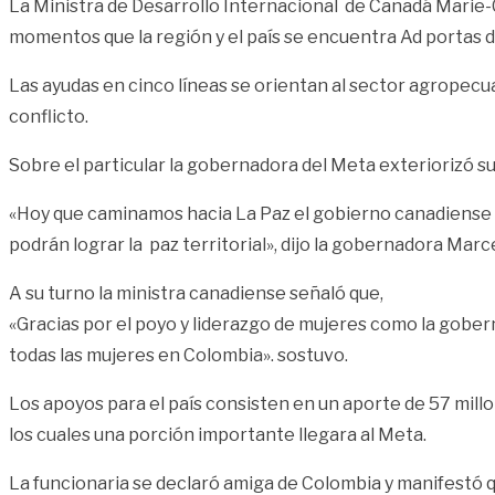
La Ministra de Desarrollo Internacional de Canadá Marie-
momentos que la región y el país se encuentra Ad portas de
Las ayudas en cinco líneas se orientan al sector agropecu
conflicto.
Sobre el particular la gobernadora del Meta exteriorizó s
«Hoy que caminamos hacia La Paz el gobierno canadiense n
podrán lograr la paz territorial», dijo la gobernadora Mar
A su turno la ministra canadiense señaló que,
«Gracias por el poyo y liderazgo de mujeres como la gobe
todas las mujeres en Colombia». sostuvo.
Los apoyos para el país consisten en un aporte de 57 mill
los cuales una porción importante llegara al Meta.
La funcionaria se declaró amiga de Colombia y manifestó q