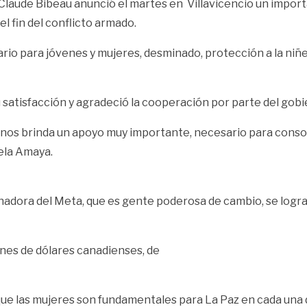
Claude Bibeau anunció el martes en Villavicencio un impor
l fin del conflicto armado.
ario para jóvenes y mujeres, desminado, protección a la niñe
u satisfacción y agradeció la cooperación por parte del gob
os brinda un apoyo muy importante, necesario para consolid
cela Amaya.
rnadora del Meta, que es gente poderosa de cambio, se logr
ones de dólares canadienses, de
ue las mujeres son fundamentales para La Paz en cada una d