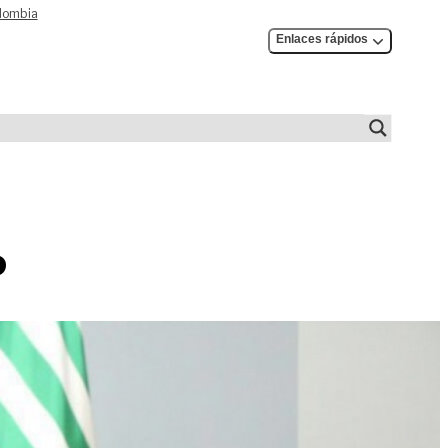
olombia
Enlaces rápidos
o