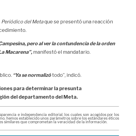
a
Periódico del Meta
que se presentó una reacción
ocedimiento.
ampesina, pero al ver la contundencia de la orden
a La Macarena”,
manifestó el mandatario.
blico.
“Ya se normalizó
todo”, indicó.
iones para determinar la presunta
egión del departamento del Meta.
rencia e independencia editorial, los cuales son acogidos por los
mismo, hemos establecido unos parámetros sobre los estándares éticos
nes similares que comprometan la veracidad de la información.