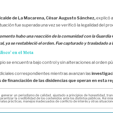
 alcalde de La Macarena, César Augusto Sánchez,
explicó 
tuación fue superada una vez se verificó la legalidad del pr
momento hubo una reacción de la comunidad con la Guardia C
gal, ya se restableció el orden. Fue capturado y trasladado 
disco’ en el Meta
io se encuentra bajo control y sin alteraciones al orden pú
udiciales correspondientes mientras avanzan las
investigac
 de financiación de las disidencias que operan en esta r
erar un periodismo de calidad, ajustado a principios de honestidad, transpa
arantizar la credibilidad de los contenidos ante los distintos públicos. Así 
alas prácticas, manejos inadecuados de conflicto de interés y otras situacio