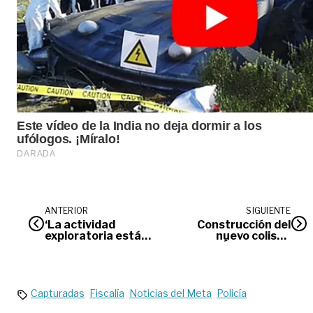
ANTERIOR
SIGUIENTE
‘La actividad
Construcción del
exploratoria está
nuevo coliseo
rezagada’:
Álvaro Mesa
Francisco José
Amaya, busca
Lloreda
aprobación en
OCAD
Capturadas
Fiscalía
Noticias del Meta
Policía