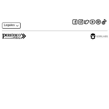
Legales
GORILABS