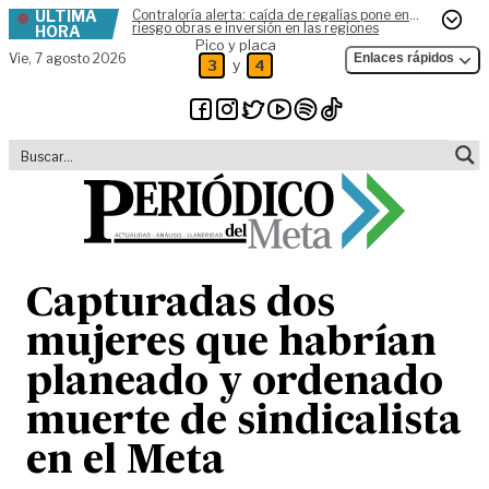
ÚLTIMA
Contraloría alerta: caída de regalías pone en
Skip to content
riesgo obras e inversión en las regiones
HORA
Pico y placa
Vie,
7 agosto 2026
Enlaces rápidos
y
3
4
Capturadas dos
mujeres que habrían
planeado y ordenado
muerte de sindicalista
en el Meta