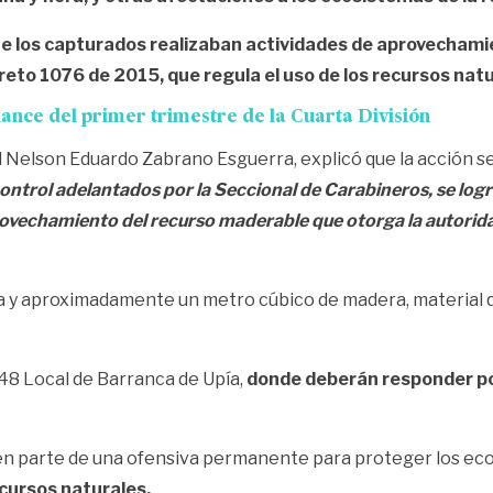
e los capturados realizaban actividades de aprovechamie
creto 1076 de 2015, que regula el uso de los recursos nat
lance del primer trimestre de la Cuarta División
Nelson Eduardo Zabrano Esguerra, explicó que la acción se
control adelantados por la Seccional de Carabineros, se logró
ovechamiento del recurso maderable que otorga la autoridad
a y aproximadamente un metro cúbico de madera, material 
 48 Local de Barranca de Upía,
donde deberán responder por 
cen parte de una ofensiva permanente para proteger los ec
ecursos naturales.