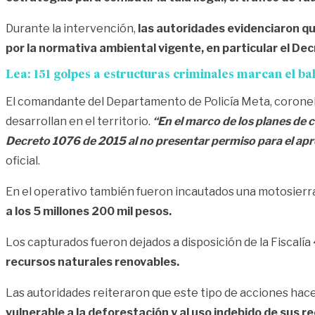
Durante la intervención,
las autoridades evidenciaron qu
por la normativa ambiental vigente, en particular el De
Lea:
151 golpes a estructuras criminales marcan el ba
El comandante del Departamento de Policía Meta, coronel 
desarrollan en el territorio.
“En el marco de los planes de 
Decreto 1076 de 2015 al no presentar permiso para el apr
oficial.
En el operativo también fueron incautados una motosierr
a los 5 millones 200 mil pesos.
Los capturados fueron dejados a disposición de la Fiscalía
recursos naturales renovables.
Las autoridades reiteraron que este tipo de acciones ha
vulnerable a la deforestación y al uso indebido de sus r