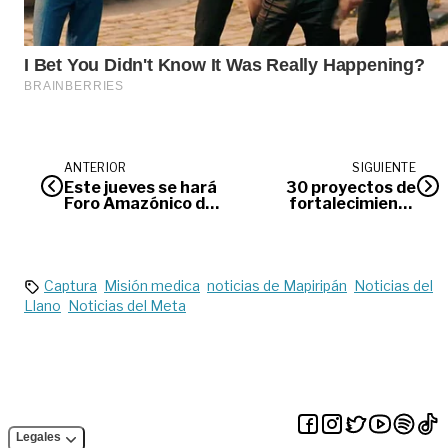
ANTERIOR
SIGUIENTE
Este jueves se hará
30 proyectos de
Foro Amazónico de
fortalecimiento
Negocios Verdes
cultural podrán
recibir incentivos
económicos
Captura
Misión medica
noticias de Mapiripán
Noticias del
Llano
Noticias del Meta
Legales