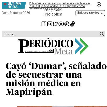
ÚLTIMA
Volverán la exploración petrolera y el fracking,
Skip to content
lo que dijo Abelardo De la Espriella como
HORA
Presidente de Colombia
Pico y placa
Dom,
9 agosto 2026
Enlaces rápidos
: No aplica
Cayó ‘Dumar’, señalado
de secuestrar una
misión médica en
Mapiripán