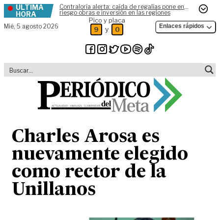
ÚLTIMA
Contraloría alerta: caída de regalías pone en
Skip to content
riesgo obras e inversión en las regiones
HORA
Pico y placa
Mié,
5 agosto 2026
Enlaces rápidos
y
9
0
Charles Arosa es
nuevamente elegido
como rector de la
Unillanos