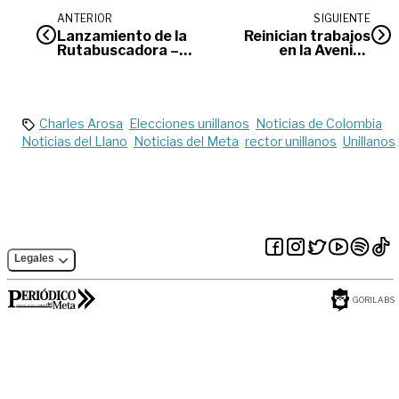
ANTERIOR
SIGUIENTE
Lanzamiento de la
Reinician trabajos
Rutabuscadora –
en la Avenida
unidad móvil de la
Colombia tras un
UBPD
año de suspensión
Charles Arosa
Elecciones unillanos
Noticias de Colombia
Noticias del Llano
Noticias del Meta
rector unillanos
Unillanos
Legales
GORILABS