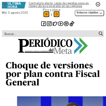
ÚLTIMA
Contraloría alerta: caída de regalías pone en
Skip to content
riesgo obras e inversión en las regiones
HORA
Pico y placa
Mié,
5 agosto 2026
Enlaces rápidos
y
9
0
Choque de versiones
por plan contra Fiscal
General