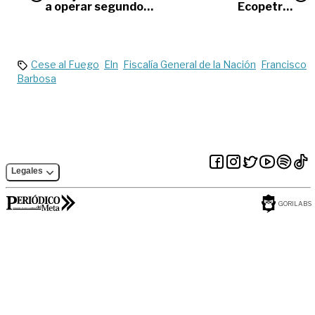
a operar segundo
Ecopetrol
puente en Naranjal,
disminuyeron un
sobre la vía al Llano:
61%
N. García
Cese al Fuego
Eln
Fiscalía General de la Nación
Francisco
Barbosa
Legales
GORILABS