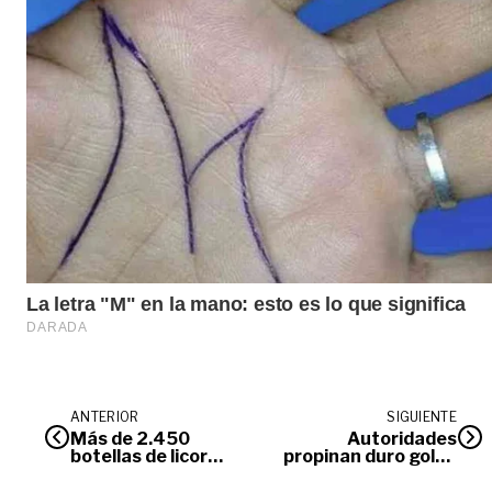
ANTERIOR
SIGUIENTE
Más de 2.450
Autoridades
botellas de licor
propinan duro golpe
fueron incautadas
al Clan de Golfo
en municipios del