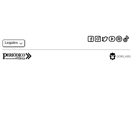
Meta
Legales
GORILABS