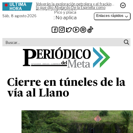
ÚLTIMA
Volverán la exploración petrolera y el fracking,
Skip to content
lo que dijo Abelardo De la Espriella como
HORA
Presidente de Colombia
Pico y placa
Sáb,
8 agosto 2026
Enlaces rápidos
: No aplica
Cierre en túneles de la
vía al Llano