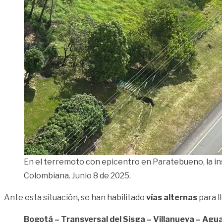
En el terremoto con epicentro en Paratebueno, la ins
Colombiana. Junio 8 de 2025.
Ante esta situación, se han habilitado
vías alternas
para l
Bogotá – Transversal del Sisga – Villanueva – Agua