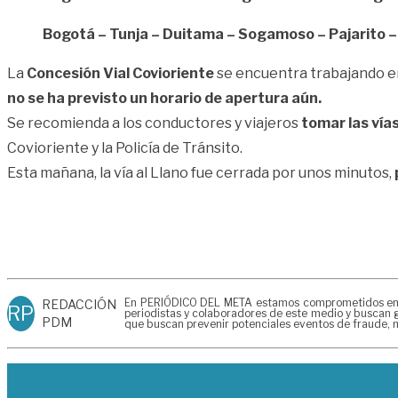
Bogotá – Tunja – Duitama – Sogamoso – Pajarito 
La
Concesión Vial Covioriente
se encuentra trabajando en 
no se ha previsto un horario de apertura aún.
Se recomienda a los conductores y viajeros
tomar las vía
Covioriente y la Policía de Tránsito.
Esta mañana, la vía al Llano fue cerrada por unos minutos,
En PERIÓDICO DEL META estamos comprometidos en gen
REDACCIÓN
RP
periodistas y colaboradores de este medio y buscan g
PDM
que buscan prevenir potenciales eventos de fraude, m