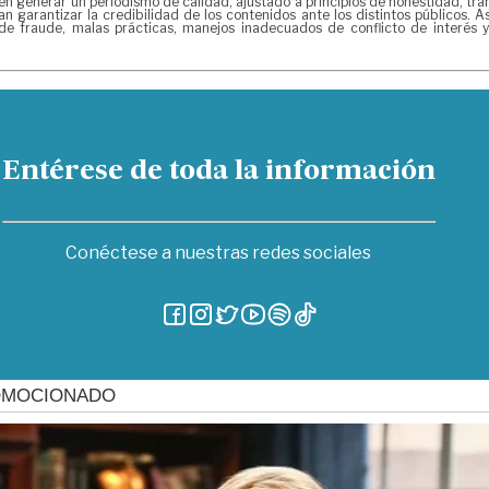
nerar un periodismo de calidad, ajustado a principios de honestidad, transp
n garantizar la credibilidad de los contenidos ante los distintos públicos.
de fraude, malas prácticas, manejos inadecuados de conflicto de interés 
Entérese de toda la información
Conéctese a nuestras redes sociales