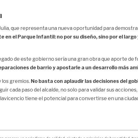
l
a Julia, que representa una nueva oportunidad para demostrar
te en el Parque Infantil: no por su diseño, sino por el lar
ado de este gobierno sería una gran obra que aporte de for
araciones de barrio y apostarle a un desarrollo más ambi
y los gremios.
No basta con aplaudir las decisiones del gob
uir cada paso del alcalde, no solo para validar sus acciones,
llavicencio tiene el potencial para convertirse en una ciud