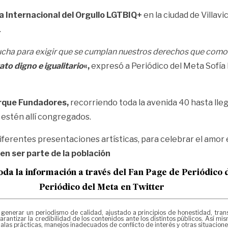
Día Internacional del Orgullo LGTBIQ+
en la ciudad de Villav
.
ucha para exigir que se cumplan nuestros derechos que co
to digno e igualitario
«,
expresó a Periódico del Meta Sofía
Parque Fundadores,
recorriendo toda la avenida 40 hasta llega
s estén allí congregados.
diferentes presentaciones artísticas, para celebrar el amo
n ser parte de la población
oda la información a través del Fan Page de
Periódico 
Periódico del Meta en Twitter
rar un periodismo de calidad, ajustado a principios de honestidad, transpa
rantizar la credibilidad de los contenidos ante los distintos públicos. Así 
las prácticas, manejos inadecuados de conflicto de interés y otras situacion