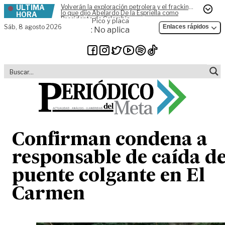
ÚLTIMA
Volverán la exploración petrolera y el fracking,
Skip to content
lo que dijo Abelardo De la Espriella como
HORA
Presidente de Colombia
Pico y placa
Sáb,
8 agosto 2026
Enlaces rápidos
: No aplica
Confirman condena a
responsable de caída d
puente colgante en El
Carmen