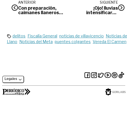
ANTERIOR
SIGUIENTE
Con preparación,
¡Ojo! lluvias
caimanes llaneros
intensificarán
volverán a la
enfermedades
libertad
respiratorias desde
septiembre
delitos
Fiscalía General
noticias de villavicencio
Noticias de
Llano
Noticias del Meta
puentes colgantes
Vereda El Carmen
Legales
GORILABS