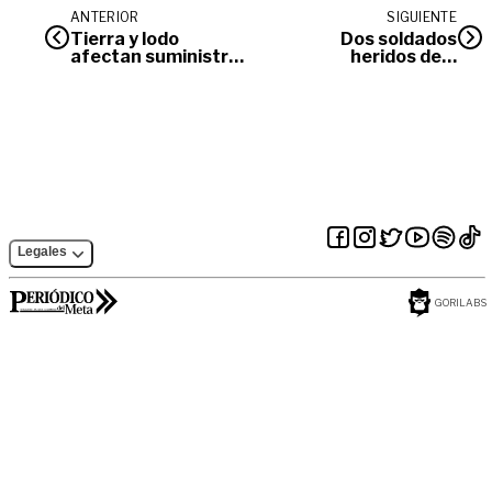
ANTERIOR
SIGUIENTE
Tierra y lodo
Dos soldados
afectan suministro
heridos dejó
de agua en
atentado con
Villavicencio
explosivos en
límites con Meta y
Caquetá
Legales
GORILABS