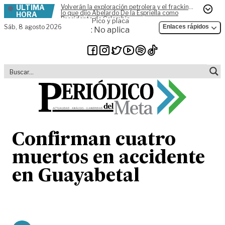
ÚLTIMA
Volverán la exploración petrolera y el fracking,
Skip to content
lo que dijo Abelardo De la Espriella como
HORA
Presidente de Colombia
Pico y placa
Sáb,
8 agosto 2026
Enlaces rápidos
: No aplica
Confirman cuatro
muertos en accidente
en Guayabetal