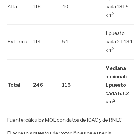
Alta
118
40
cada 181,5
2
km
1 puesto
Extrema
114
54
cada 2.148,1
2
km
Mediana
nacional:
Total
246
116
1 puesto
cada 63,2
2
km
Fuente: cálculos MOE con datos de IGAC y de RNEC
El acceso a puestos de votación es de especial