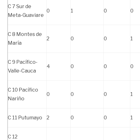
C 7 Sur de
0
1
0
0
Meta-Guaviare
C 8 Montes de
2
0
0
1
María
C 9 Pacífico-
4
0
0
0
Valle-Cauca
C 10 Pacífico
0
0
0
1
Nariño
C 11 Putumayo
2
0
0
1
C 12