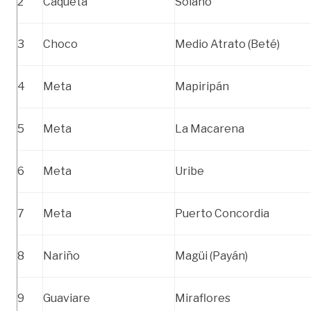
2
Caquetá
Solano
3
Choco
Medio Atrato (Beté)
4
Meta
Mapiripán
5
Meta
La Macarena
6
Meta
Uribe
7
Meta
Puerto Concordia
8
Nariño
Magüi (Payán)
9
Guaviare
Miraflores