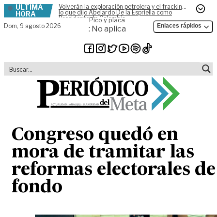
ÚLTIMA
Volverán la exploración petrolera y el fracking,
Skip to content
lo que dijo Abelardo De la Espriella como
HORA
Presidente de Colombia
Pico y placa
Dom,
9 agosto 2026
Enlaces rápidos
: No aplica
Congreso quedó en
mora de tramitar las
reformas electorales de
fondo