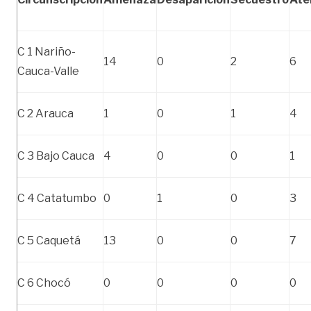
C 1 Nariño-
14
0
2
6
Cauca-Valle
C 2 Arauca
1
0
1
4
C 3 Bajo Cauca
4
0
0
1
C 4 Catatumbo
0
1
0
3
C 5 Caquetá
13
0
0
7
C 6 Chocó
0
0
0
0