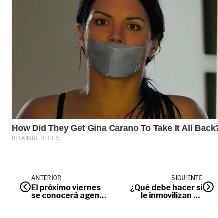
ANTERIOR
SIGUIENTE
El próximo viernes
¿Qué debe hacer si
se conocerá agenda
le inmovilizan su
oficial del Papa
vehículo en
Francisco en
Villavicencio?