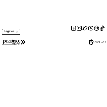
colombia
Legales
GORILABS