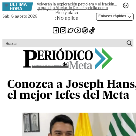
ÚLTIMA
Volverán la exploración petrolera y el fracking,
Skip to content
lo que dijo Abelardo De la Espriella como
HORA
Presidente de Colombia
Pico y placa
Sáb,
8 agosto 2026
Enlaces rápidos
: No aplica
Conozca a Joseph Hans
el mejor Icfes del Meta