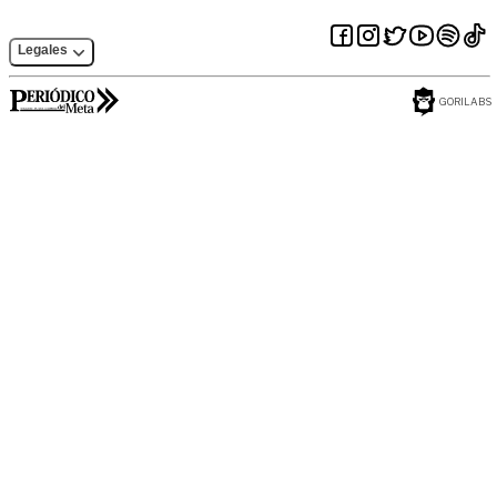
Legales
GORILABS