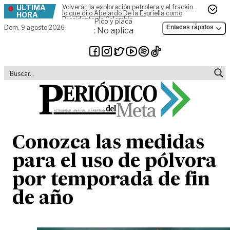
ÚLTIMA
Volverán la exploración petrolera y el fracking,
Skip to content
lo que dijo Abelardo De la Espriella como
HORA
Presidente de Colombia
Pico y placa
Dom,
9 agosto 2026
Enlaces rápidos
: No aplica
Conozca las medidas
para el uso de pólvora
por temporada de fin
de año