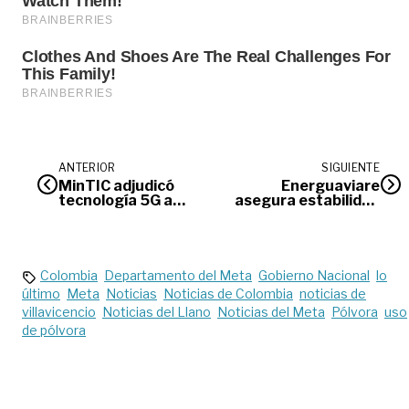
ANTERIOR
SIGUIENTE
MinTIC adjudicó
Energuaviare
tecnología 5G a
asegura estabilidad
operadores
tarifaria ante el
celulares
desafío del
fenómeno del niño
Colombia
Departamento del Meta
Gobierno Nacional
lo
último
Meta
Noticias
Noticias de Colombia
noticias de
villavicencio
Noticias del Llano
Noticias del Meta
Pólvora
uso
de pólvora