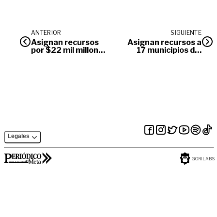
ANTERIOR
SIGUIENTE
Asignan recursos
Asignan recursos a
por $22 mil millones
17 municipios del
a 17 municipios del
Meta por 22 mil
Meta afectados por
millones de pesos
ola invernal
Legales
GORILABS