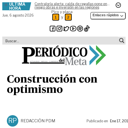
ÚLTIMA
Contraloría alerta: caída de regalías pone en
Skip to content
riesgo obras e inversión en las regiones
HORA
Pico y placa
Jue,
6 agosto 2026
Enlaces rápidos
y
1
2
Construcción con
optimismo
RP
REDACCIÓN PDM
Publicado en
Ene 17, 20