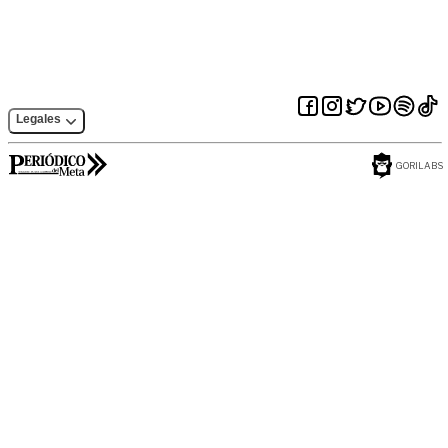
Legales
GORILABS