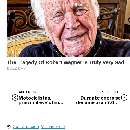
ANTERIOR
SIGUIENTE
Motociclistas,
Durante enero se
principales víctimas
decomisaron 7.000
de siniestros viales
dosis de droga en el
en Villavicencio
Meta
Construcción
Villavicencio