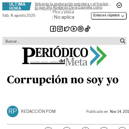
ÚLTIMA
Volverán la exploración petrolera y el fracking,
Skip to content
lo que dijo Abelardo De la Espriella como
HORA
Presidente de Colombia
Pico y placa
Sáb,
8 agosto 2026
Enlaces rápidos
: No aplica
Corrupción no soy yo
RP
REDACCIÓN PDM
Publicado en
Nov 14, 20