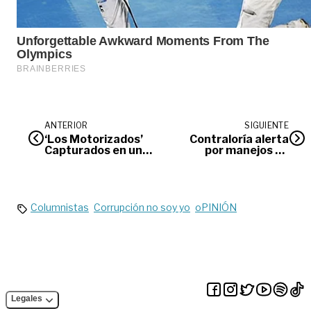
ANTERIOR
SIGUIENTE
‘Los Motorizados’
Contraloría alerta
Capturados en un
por manejos de
trabajo articulado
regalías en el Meta
Columnistas
Corrupción no soy yo
oPINIÓN
Legales