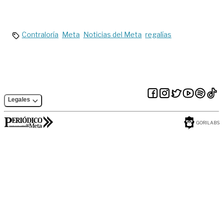
Contraloría
Meta
Noticias del Meta
regalías
Legales
GORILABS