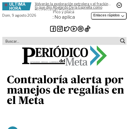
ÚLTIMA
Volverán la exploración petrolera y el fracking,
Skip to content
lo que dijo Abelardo De la Espriella como
HORA
Presidente de Colombia
Pico y placa
Dom,
9 agosto 2026
Enlaces rápidos
: No aplica
Contraloría alerta por
manejos de regalías en
el Meta