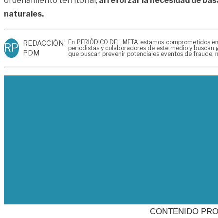
ordenamiento territorial,
al reforzar la necesidad de basa
naturales.
En PERIÓDICO DEL META estamos comprometidos en gen
REDACCIÓN
RP
periodistas y colaboradores de este medio y buscan g
PDM
que buscan prevenir potenciales eventos de fraude, m