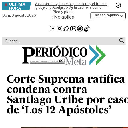
ÚLTIMA
Volverán la exploración petrolera y el fracking,
Skip to content
lo que dijo Abelardo De la Espriella como
HORA
Presidente de Colombia
Pico y placa
Dom,
9 agosto 2026
Enlaces rápidos
: No aplica
Corte Suprema ratifica
condena contra
Santiago Uribe por cas
de ‘Los 12 Apóstoles’