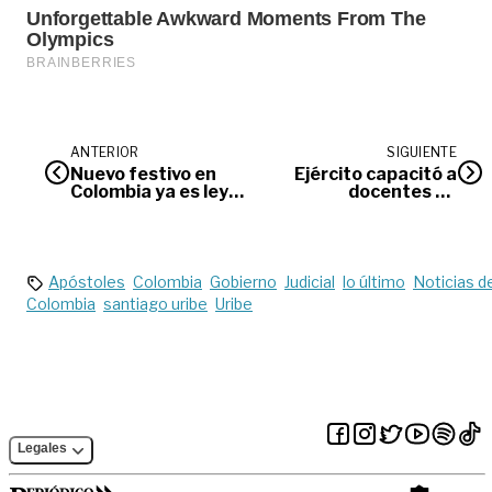
ANTERIOR
SIGUIENTE
Nuevo festivo en
Ejército capacitó a
Colombia ya es ley:
docentes de
el 9 de julio será día
Villavicencio para
de descanso
atender
nacional
emergencias en
colegios
Apóstoles
Colombia
Gobierno
Judicial
lo último
Noticias d
Colombia
santiago uribe
Uribe
Legales