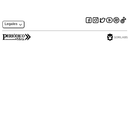
Legales
GORILABS