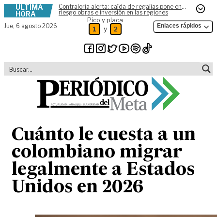
ÚLTIMA
Contraloría alerta: caída de regalías pone en
Skip to content
riesgo obras e inversión en las regiones
HORA
Pico y placa
Jue,
6 agosto 2026
Enlaces rápidos
y
1
2
Cuánto le cuesta a un
colombiano migrar
legalmente a Estados
Unidos en 2026