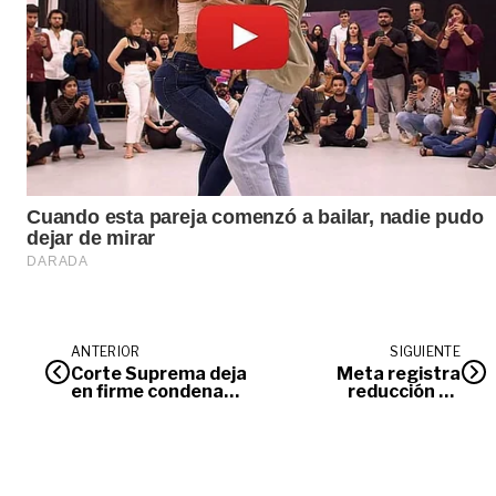
ANTERIOR
SIGUIENTE
Corte Suprema deja
Meta registra
en firme condena
reducción de
contra
violencia
exmagistrados del
intrafamiliar
Tribunal de
durante el Día de la
Villavicencio por
Madre
corrupción judicial