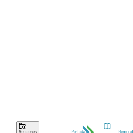
Portada
Hemero
Secciones