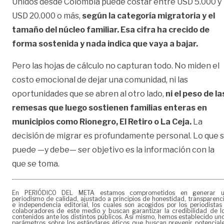
Unidos desde Colombia puede costar entre USD 5.000 y
USD 20.000 o más,
según la categoría migratoria y el
tamaño del núcleo familiar. Esa cifra ha crecido de
forma sostenida y nada indica que vaya a bajar.
Pero las hojas de cálculo no capturan todo. No miden el
costo emocional de dejar una comunidad, ni las
oportunidades que se abren al otro lado,
ni el peso de la
remesas que luego sostienen familias enteras en
municipios como Rionegro, El Retiro o La Ceja.
La
decisión de migrar es profundamente personal. Lo que s
puede —y debe— ser objetivo es la información con la
que se toma.
En PERIÓDICO DEL META estamos comprometidos en generar 
periodismo de calidad, ajustado a principios de honestidad, transparenc
e independencia editorial, los cuales son acogidos por los periodistas
colaboradores de este medio y buscan garantizar la credibilidad de l
contenidos ante los distintos públicos. Así mismo, hemos establecido un
parámetros sobre los estándares éticos que buscan prevenir potencial