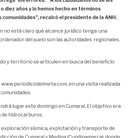
egir los errores. “ A los ciudadanos no se les
 o diez años y lo hemos hecho en términos
as comunidades”, recalcó el presidente de la ANH.
ún no está claro qué alcance jurídico tenga una
 ordenador del suelo son las autoridades regionales.
o y territorio se articulen en busca del beneficio
a www.periodicodelmeta.com, en una visita realizada
 comunidades.
endrá lugar este domingo en Cumaral. El objetivo era
ón de hidrocarburos.
 exploración sísmica, explotación y transporte de
isdicción de Cumaral y Medina (Cundinamarca), donde