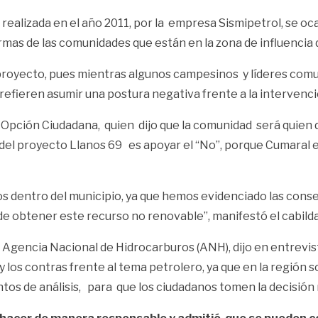
ica realizada en el año 2011, por la empresa Sismipetrol, s
armas de las comunidades que están en la zona de influencia
l proyecto, pues mientras algunos campesinos y líderes comu
refieren asumir una postura negativa frente a la intervenci
de Opción Ciudadana, quien dijo que la comunidad será quien
n del proyecto Llanos 69 es apoyar el “No”, porque Cumaral e
os dentro del municipio, ya que hemos evidenciado las cons
 de obtener este recurso no renovable”, manifestó el cabild
a Agencia Nacional de Hidrocarburos (ANH), dijo en entrevis
 los contras frente al tema petrolero, ya que en la región s
tos de análisis, para que los ciudadanos tomen la decisión 