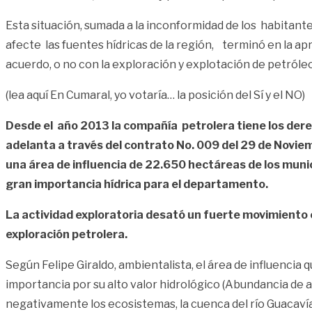
Esta situación, sumada a la inconformidad de los habitante
afecte las fuentes hídricas de la región, terminó en la ap
acuerdo, o no con la exploración y explotación de petró
(lea aquí En Cumaral, yo votaría… la posición del Sí y el NO)
Desde el año 2013 la compañía petrolera tiene los der
adelanta a través del contrato No. 009 del 29 de Noviem
una área de influencia de 22.650 hectáreas de los munic
gran importancia hídrica para el departamento.
La actividad exploratoria desató un fuerte movimiento en
exploración petrolera.
Según Felipe Giraldo, ambientalista, el área de influenci
importancia por su alto valor hidrológico (Abundancia de 
negativamente los ecosistemas, la cuenca del río Guacavía y