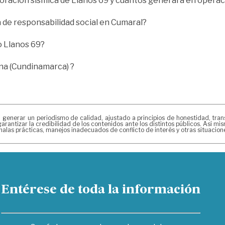
oración sísmica de Llanos 69 y cuántos generará en opera
de responsabilidad social en Cumaral?
o Llanos 69?
ina (Cundinamarca) ?
erar un periodismo de calidad, ajustado a principios de honestidad, transpa
arantizar la credibilidad de los contenidos ante los distintos públicos. Así 
alas prácticas, manejos inadecuados de conflicto de interés y otras situacio
Entérese de toda la información