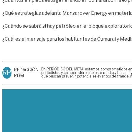
¿Cuántos empleos está generando en Cumaral con la expl
¿Qué estrategias adelanta Mansarover Energy en materia 
¿Cuándo se sabrá si hay petróleo en el bloque exploratori
¿Cuál es el mensaje para los habitantes de Cumaral y Med
En PERIÓDICO DEL META estamos comprometidos en gen
REDACCIÓN
RP
periodistas y colaboradores de este medio y buscan g
PDM
que buscan prevenir potenciales eventos de fraude, m