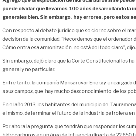
Agregó que la explotación de hidrocarburos sí se puede 
puede olvidar que llevamos 100 años desarrollando la i
generales bien. Sin embargo, hay errores, pero estos se
Con respecto al debate jurídico que se cierne sobre el man
decisión de la comunidad. “Recordemos que el ordenador del
Cómo entra esa armonización, no está del todo claro”, dijo.
Sin embargo, dejó claro que la Corte Constitucional los ha
general y no particular.
Entre tanto, la compañía Mansarovar Energy, encargada de
a sus campos, que hay mucho desconocimiento de los pobl
En el año 2013, los habitantes del municipio de Tauramena 
el mismo, determinar el futuro de la industria petrolera en
Por ahora la pregunta que tendrán que responder los cuma
hidrocarburos en un área de influencia directa de 22.650 