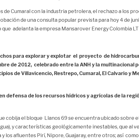
s de Cumaral con la industria petrolera, el rechazo a los pr
robación de una consulta popular prevista para hoy 4 de juni
leo que adelanta la empresa Mansarover Energy Colombia L
echos para explorar y explotar el proyecto de hidrocarb
bre de 2012, celebrado entre la ANH y la multinacional pe
ipios de Villavicencio, Restrepo, Cumaral, El Calvario y
 defensa de los recursos hídricos y agrícolas de la regió
a que cobija el bloque Llanos 69 se encuentra ubicado sobre
agua), y características geológicamente inestables, que al 
 los afluentes Pirí, Nipore, Guajaray, entre otros; así como