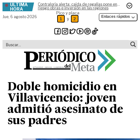
ÚLTIMA
Contraloría alerta: caída de regalías pone en
Skip to content
riesgo obras e inversión en las regiones
HORA
Pico y placa
Jue,
6 agosto 2026
Enlaces rápidos
y
1
2
Doble homicidio en
Villavicencio: joven
admitió asesinato de
sus padres