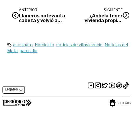
ANTERIOR
SIGUIENTE
Llaneros no levanta
¿Anhela tener
cabeza y volvió a
vivienda propia?
perder, esta vez
Asista a la Feria
ante el Tolima
Inmobiliaria `Mi
Casa Segura’
asesinato
Homicidio
noticias de villavicencio
Noticias del
Meta
parricidio
Legales
GORILABS