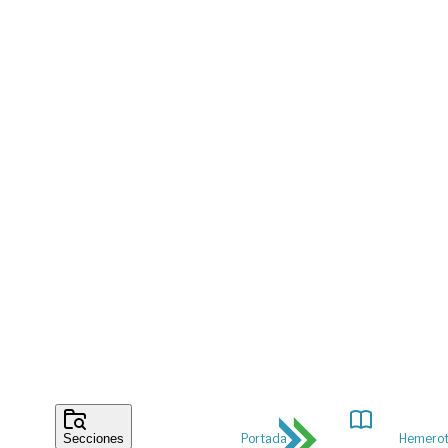
Portada
Hemero
Secciones