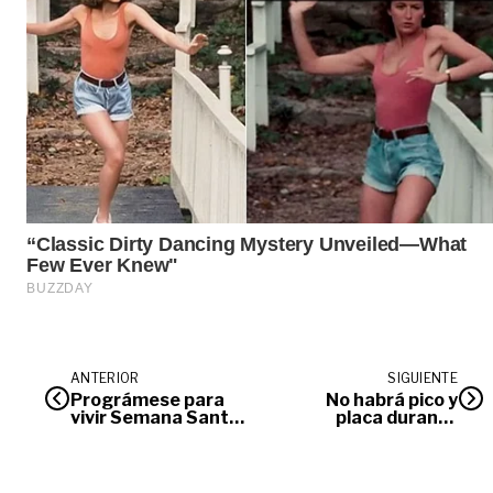
ANTERIOR
SIGUIENTE
Prográmese para
No habrá pico y
vivir Semana Santa
placa durante
en Villavicencio
semana santa en
Villavicencio