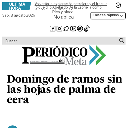
ÚLTIMA
Volverán la exploración petrolera y el fracking,
Skip to content
lo que dijo Abelardo De la Espriella como
HORA
Presidente de Colombia
Pico y placa
Sáb,
8 agosto 2026
Enlaces rápidos
: No aplica
Domingo de ramos sin
las hojas de palma de
cera