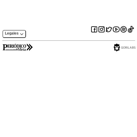
Legales
GORILABS