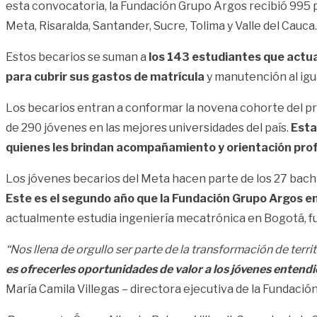
esta convocatoria, la Fundación Grupo Argos recibió 995 po
Meta, Risaralda, Santander, Sucre, Tolima y Valle del Cauca.
Estos becarios se suman a
los 143 estudiantes que actu
para cubrir sus gastos de matrícula
y manutención al igu
Los becarios entran a conformar la novena cohorte del 
de 290 jóvenes en las mejores universidades del país.
Esta
quienes les brindan acompañamiento y orientación profe
Los jóvenes becarios del Meta hacen parte de los 27 bachil
Este es el segundo año que la Fundación Grupo Argos e
actualmente estudia ingeniería mecatrónica en Bogotá, fu
“Nos llena de orgullo ser parte de la transformación de terr
es ofrecerles oportunidades de valor a los jóvenes entend
María Camila Villegas – directora ejecutiva de la Fundació