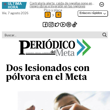
ÚLTIMA
Contraloría alerta: caída de regalías pone en
Skip to content
riesgo obras e inversión en las regiones
HORA
Pico y placa
Vie,
7 agosto 2026
Enlaces rápidos
y
3
4
Dos lesionados con
pólvora en el Meta