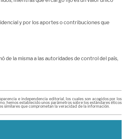
dos, mientras que el cargo fijo es un valor único
esidencial y por los aportes o contribuciones que
ó de la misma a las autoridades de control del país,
rencia e independencia editorial, los cuales son acogidos por los
mismo, hemos establecido unos parámetros sobre los estándares éticos
nes similares que comprometan la veracidad de la información.