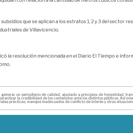
iquidan con relación a la cantidad de metros cúbicos consumi
subsidios que se aplican a los estratos 1, 2 y 3 del sector r
dustriales de Villavicencio.
icó la resolución mencionada en el Diario El Tiempo e inform
domo.
erar un periodismo de calidad, ajustado a principios de honestidad, transpa
arantizar la credibilidad de los contenidos ante los distintos públicos. Así 
alas prácticas, manejos inadecuados de conflicto de interés y otras situacio