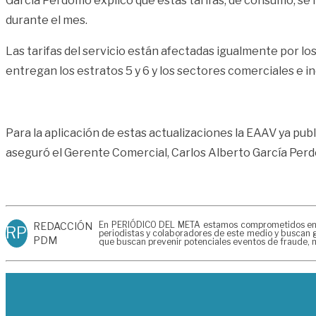
García Perdomo explicó que estas tarifas, de consumo, se l
durante el mes.
Las tarifas del servicio están afectadas igualmente por los 
entregan los estratos 5 y 6 y los sectores comerciales e in
Para la aplicación de estas actualizaciones la EAAV ya publ
aseguró el Gerente Comercial, Carlos Alberto García Per
En PERIÓDICO DEL META estamos comprometidos en gen
REDACCIÓN
RP
periodistas y colaboradores de este medio y buscan g
PDM
que buscan prevenir potenciales eventos de fraude, m