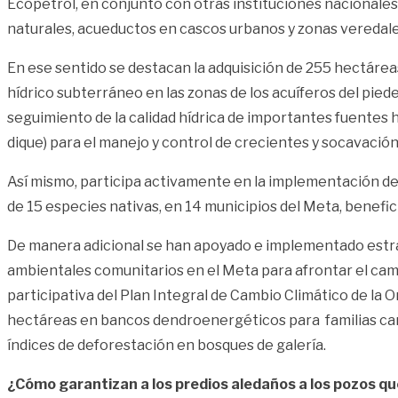
Ecopetrol, en conjunto con otras instituciones nacionales 
naturales, acueductos en cascos urbanos y zonas veredale
En ese sentido se destacan la adquisición de 255 hectáreas
hídrico subterráneo en las zonas de los acuíferos del pied
seguimiento de la calidad hídrica de importantes fuentes h
dique) para el manejo y control de crecientes y socavación 
Así mismo, participa activamente en la implementación de 
de 15 especies nativas, en 14 municipios del Meta, benef
De manera adicional se han apoyado e implementado estrat
ambientales comunitarios en el Meta para afrontar el cam
participativa del Plan Integral de Cambio Climático de l
hectáreas en bancos dendroenergéticos para familias cam
índices de deforestación en bosques de galería.
¿Cómo garantizan a los predios aledaños a los pozos q