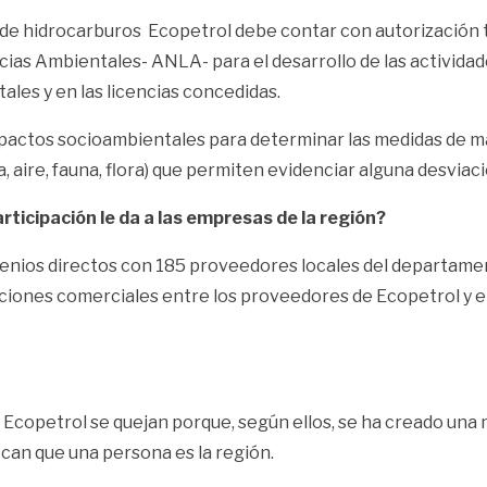
ón de hidrocarburos Ecopetrol debe contar con autorizació
cias Ambientales- ANLA- para el desarrollo de las activida
ales y en las licencias concedidas.
 impactos socioambientales para determinar las medidas de
ire, fauna, flora) que permiten evidenciar alguna desviación
ticipación le da a las empresas de la región?
venios directos con 185 proveedores locales del departamen
ciones comerciales entre los proveedores de Ecopetrol y 
 Ecopetrol se quejan porque, según ellos, se ha creado una 
ican que una persona es la región.