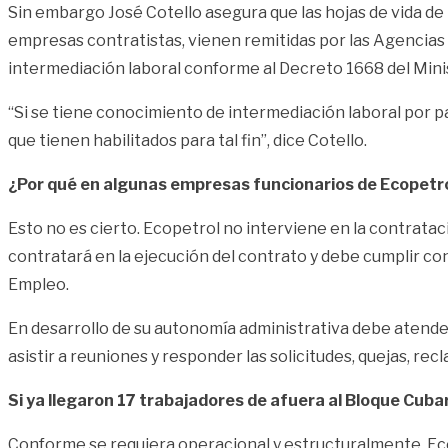
Sin embargo José Cotello asegura que las hojas de vida de
empresas contratistas, vienen remitidas por las Agencias 
intermediación laboral conforme al Decreto 1668 del Minis
“Si se tiene conocimiento de intermediación laboral por pa
que tienen habilitados para tal fin”, dice Cotello.
¿Por qué en algunas empresas funcionarios de Ecopetrol
Esto no es cierto. Ecopetrol no interviene en la contrata
contratará en la ejecución del contrato y debe cumplir con 
Empleo.
En desarrollo de su autonomía administrativa debe atender
asistir a reuniones y responder las solicitudes, quejas, r
Si ya llegaron 17 trabajadores de afuera al Bloque Cubarr
Conforme se requiera operacional y estructuralmente, Ec