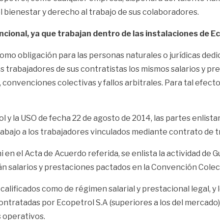
l bienestar y derecho al trabajo de sus colaboradores.
cional, ya que trabajan dentro de las instalaciones de E
o obligación para las personas naturales o jurídicas dedic
os trabajadores de sus contratistas los mismos salarios y p
convenciones colectivas y fallos arbitrales. Para tal efecto
y la USO de fecha 22 de agosto de 2014, las partes enlista
abajo a los trabajadores vinculados mediante contrato de t
 en el Acta de Acuerdo referida, se enlista la actividad de G
án salarios y prestaciones pactados en la Convención Colec
calificados como de régimen salarial y prestacional legal, y l
ontratadas por Ecopetrol S.A (superiores a los del mercado
 operativos.