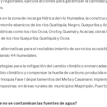
y regionales, ejecuta acciones para garantizar la cantidad y
s.
 en la zona de recarga hídrica del río Humadea, la construcc
emonte abanicos de los ríos Guatiquía, Negro, Guayuriba y A
ídricas como los ríos Ocoa, Orotoy, Guamal y Acacias; obras
de los ríos Guayuriba, Guatiquía y Ocoa.
alternativas para el restablecimiento de servicios ecosist
iciando 44 humedales.
egias para la mitigación del cambio climático enmarcadas 
bio climático y compensar la huella de carbono producida 
a Orinoquia Fase I departamentos del Meta y Casanare; impl
pesinas en áreas rurales de municipios Mapiripán, Puerto
ue no se contaminan las fuentes de agua?