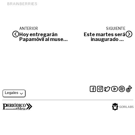
ANTERIOR
SIGUIENTE
Hoy entregarán
Este martes será
Papamóvil al museo
inaugurado en
Maloca Papa
Villavicencio el
Francisco
parque de la
Llanura y Memoria
Histórica
Legales
GORILABS