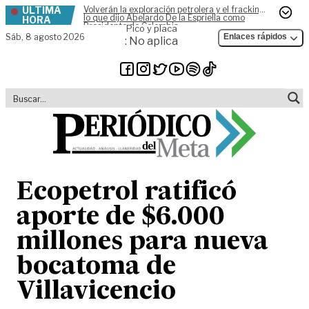
ÚLTIMA
Volverán la exploración petrolera y el fracking,
Skip to content
lo que dijo Abelardo De la Espriella como
HORA
Presidente de Colombia
Pico y placa
Sáb,
8 agosto 2026
Enlaces rápidos
: No aplica
Ecopetrol ratificó
aporte de $6.000
millones para nueva
bocatoma de
Villavicencio