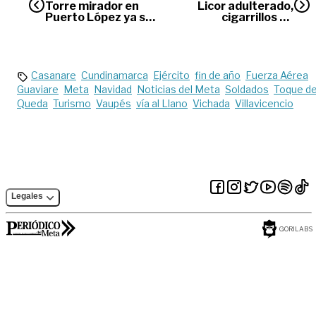
Torre mirador en
Licor adulterado,
Puerto López ya se
cigarrillos de
abrió al público
contrabando y
pólvora fueron
incautados
Casanare
Cundinamarca
Ejército
fin de año
Fuerza Aérea
Guaviare
Meta
Navidad
Noticias del Meta
Soldados
Toque d
Queda
Turismo
Vaupés
vía al Llano
Vichada
Villavicencio
Legales
GORILABS