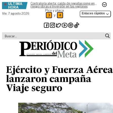
ÚLTIMA
Contraloría alerta: caída de regalías pone en
Skip to content
riesgo obras e inversión en las regiones
HORA
Pico y placa
Vie,
7 agosto 2026
Enlaces rápidos
y
3
4
Ejército y Fuerza Aérea
lanzaron campaña
Viaje seguro