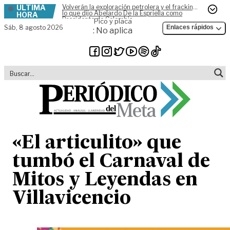
ÚLTIMA
Volverán la exploración petrolera y el fracking,
Skip to content
lo que dijo Abelardo De la Espriella como
HORA
Presidente de Colombia
Pico y placa
Sáb,
8 agosto 2026
Enlaces rápidos
: No aplica
«El articulito» que
tumbó el Carnaval de
Mitos y Leyendas en
Villavicencio