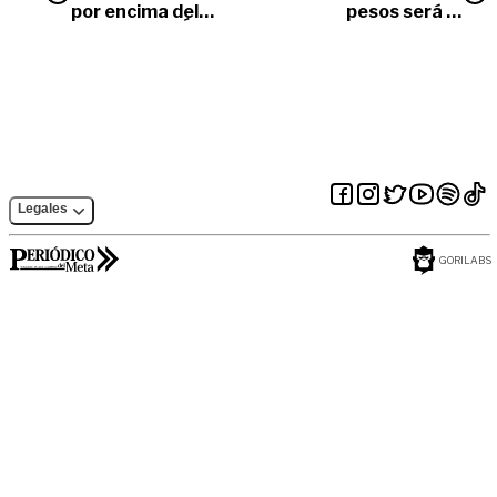
por encima del
pesos será el
partidismo’, Óscar
presupuesto de
Yesid Rodríguez
Villavicencio para el
2021
Legales
GORILABS