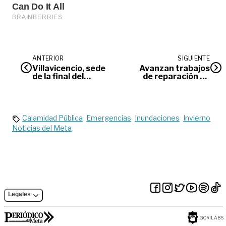
ANTERIOR
SIGUIENTE
Villavicencio, sede
Avanzan trabajos
de la final del
de reparación en
campeonato
acueducto de
nacional de
Villavicencio
baloncesto
Calamidad Pública
Emergencias
Inundaciones
Invierno
Noticias del Meta
Legales
GORILABS