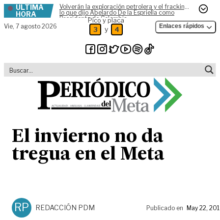
ÚLTIMA
Volverán la exploración petrolera y el fracking,
Skip to content
lo que dijo Abelardo De la Espriella como
HORA
Presidente de Colombia
Pico y placa
Vie,
7 agosto 2026
Enlaces rápidos
y
3
4
El invierno no da
tregua en el Meta
RP
REDACCIÓN PDM
Publicado en
May 22, 20