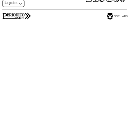
Legales
GORILABS