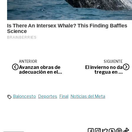
ANTERIOR
SIGUIENTE
Avanzan obras de
El invierno no da
adecuación en el
tregua en el
coliseo del parque Las
Meta
Malocas
Baloncesto
Deportes
Final
Noticias del Meta