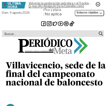
ÚLTIMA
Volverán la exploración petrolera y el fracking,
Skip to content
lo que dijo Abelardo De la Espriella como
HORA
Presidente de Colombia
Pico y placa
Dom,
9 agosto 2026
Enlaces rápidos
: No aplica
Villavicencio, sede de la
final del campeonato
nacional de baloncesto