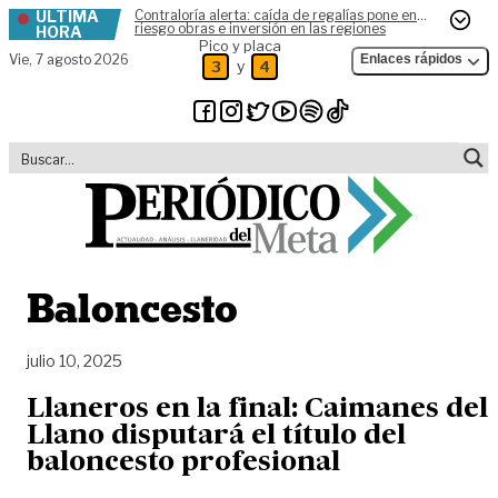
ÚLTIMA
Contraloría alerta: caída de regalías pone en
Skip to content
riesgo obras e inversión en las regiones
HORA
Pico y placa
Vie,
7 agosto 2026
Enlaces rápidos
y
3
4
Baloncesto
julio 10, 2025
Llaneros en la final: Caimanes del
Llano disputará el título del
baloncesto profesional