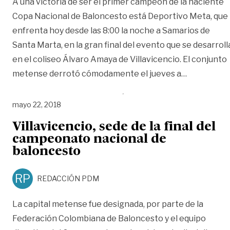
A una victoria de ser el primer campeón de la naciente
Copa Nacional de Baloncesto está Deportivo Meta, que
enfrenta hoy desde las 8:00 la noche a Samarios de
Santa Marta, en la gran final del evento que se desarroll
en el coliseo Álvaro Amaya de Villavicencio. El conjunto
«Deportivo 
metense derrotó cómodamente el jueves a
…
mayo 22, 2018
Villavicencio, sede de la final del
campeonato nacional de
baloncesto
RP
REDACCIÓN PDM
La capital metense fue designada, por parte de la
Federación Colombiana de Baloncesto y el equipo