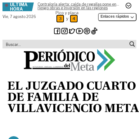
ÚLTIMA
Contraloría alerta: caída de regalías pone en
Skip to content
riesgo obras e inversión en las regiones
HORA
Pico y placa
Vie,
7 agosto 2026
Enlaces rápidos
y
3
4
EL JUZGADO CUARTO
DE FAMILIA DE
VILLAVICENCIO MET