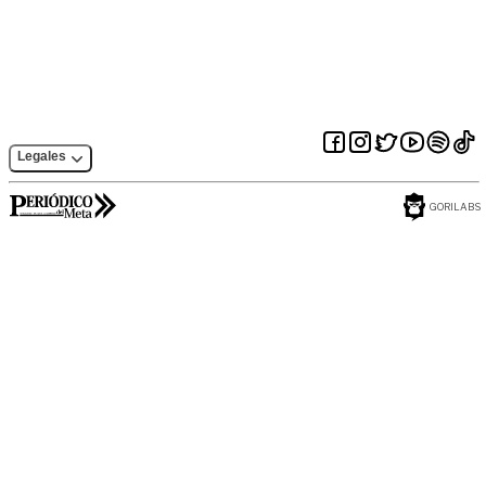
Legales
GORILABS