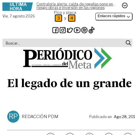
ÚLTIMA
Contraloría alerta: caída de regalías pone en
Skip to content
riesgo obras e inversión en las regiones
HORA
Pico y placa
Vie,
7 agosto 2026
Enlaces rápidos
y
3
4
El legado de un grande
RP
REDACCIÓN PDM
Publicado en
Ago 28, 20