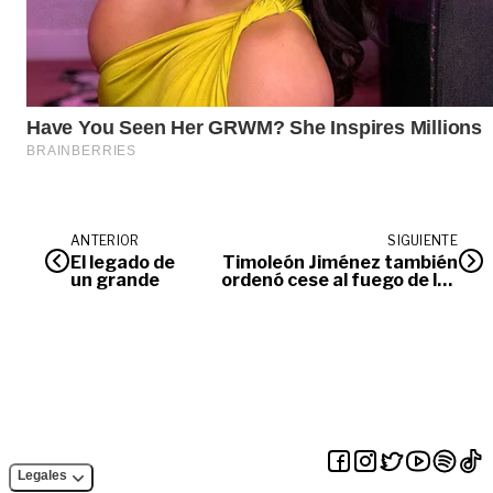
ANTERIOR
SIGUIENTE
El legado de
Timoleón Jiménez también
un grande
ordenó cese al fuego de las
Farc
Legales