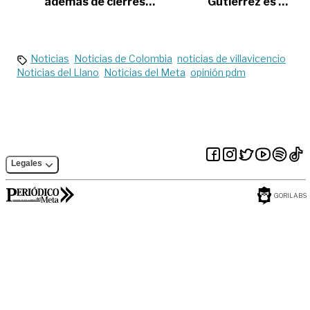
además de cierres
Gutiérrez es el
intermitentes,
nuevo personero de
manifestantes la
Villavicencio
bloquearían el
jueves
Noticias
Noticias de Colombia
noticias de villavicencio
Noticias del Llano
Noticias del Meta
opinión pdm
Legales
GORILABS