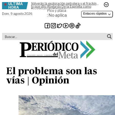
ÚLTIMA
Volverán la exploración petrolera y el fracking,
Skip to content
lo que dijo Abelardo De la Espriella como
HORA
Presidente de Colombia
Pico y placa
Dom,
9 agosto 2026
Enlaces rápidos
: No aplica
El problema son las
vías | Opinión