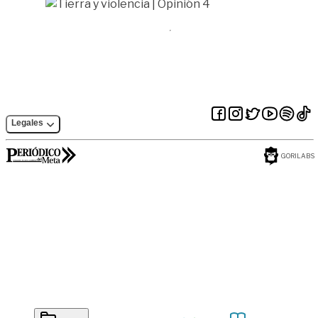
Legales
GORILABS