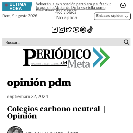
ÚLTIMA
Volverán la exploración petrolera y el fracking,
Skip to content
lo que dijo Abelardo De la Espriella como
HORA
Presidente de Colombia
Pico y placa
Dom,
9 agosto 2026
Enlaces rápidos
: No aplica
opinión pdm
septiembre 22, 2024
Colegios carbono neutral |
Opinión