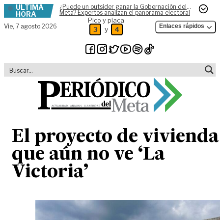
ÚLTIMA
¿Puede un outsider ganar la Gobernación del
Skip to content
Meta? Expertos analizan el panorama electoral
HORA
Pico y placa
Vie,
7 agosto 2026
Enlaces rápidos
y
3
4
El proyecto de vivienda
que aún no ve ‘La
Victoria’