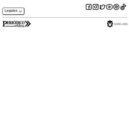
Legales
GORILABS