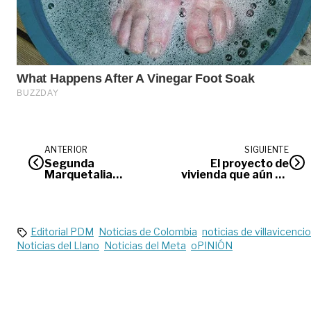
ANTERIOR
SIGUIENTE
Segunda
El proyecto de
Marquetalia
vivienda que aún no
anunció
ve ‘La Victoria’
reactivación del
Frente 53 en Meta,
Vichada y
Cundinamarca
Editorial PDM
Noticias de Colombia
noticias de villavicencio
Noticias del Llano
Noticias del Meta
oPINIÓN