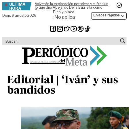
ÚLTIMA
Volverán la exploración petrolera y el fracking,
Skip to content
lo que dijo Abelardo De la Espriella como
HORA
Presidente de Colombia
Pico y placa
Dom,
9 agosto 2026
Enlaces rápidos
: No aplica
Editorial | ‘Iván’ y sus
bandidos