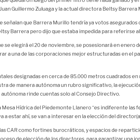
que quedaron luego del primer filtro tiene nada ganado y en
uan Guillermo Zuluaga y la actual directora Beltsy Barrera M
e señalan que Barrera Murillo tendría ya votos asegurados 
ltsy Barrera pero dijo que estaba impedida para referirse a
 se elegirá el 20 de noviembre, se posesionará en enero del
rar a una de las corporaciones mejor estructuradas en el pa
ales designadas en cerca de 85.000 metros cuadrados en re
ra de manera autónoma un rubro significativo, la ejecuci
ro autónoma rinde cuentas solo al Consejo Directivo.
a Mesa Hídrica del Piedemonte Llanero “es indiferente las 
a a estar ahí, se van a interesar en la elección del director(
e las CAR como fortines burocráticos, y espacios de repartic
roceso de elección de los directores, para garantizar una jo