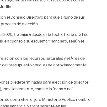
 los siguientes días buscarán sus apoyos con el
urillo.
con el Consejo Directivo para que alguno de sus
l proceso de elección.
 2020, trabajará desde esta fecha, hasta el 31 de
ís, en cuanto a su esquema financiero, según el
lación con los recursos naturales y el Área de
ón del presupuesto anual es de aproximadamente
fechas predeterminadas para elección de director;
a), inevitablemente, cambie la fecha o no”.
ión de contratos, el jefe Ministerio Público nombró
rnada imparcial y transparente en las