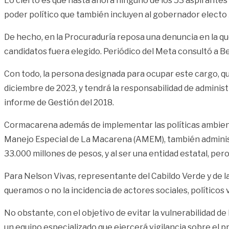
Lo cierto es que hasta ahora ninguno de los 53 aspirantes 
poder político que también incluyen al gobernador electo J
De hecho, en la Procuraduría reposa una denuncia en la qu
candidatos fuera elegido. Periódico del Meta consultó a Be
Con todo, la persona designada para ocupar este cargo, que
diciembre de 2023, y tendrá la responsabilidad de administ
informe de Gestión del 2018.
Cormacarena además de implementar las políticas ambient
Manejo Especial de La Macarena (AMEM), también administ
33.000 millones de pesos, y al ser una entidad estatal, pe
Para Nelson Vivas, representante del Cabildo Verde y de l
queramos o no la incidencia de actores sociales, políticos v
No obstante, con el objetivo de evitar la vulnerabilidad d
un equipo especializado que ejercerá vigilancia sobre el p