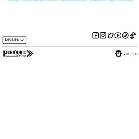
Legales
GORILABS