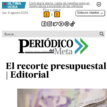
ÚLTIMA
Contraloría alerta: caída de regalías pone en
Skip to content
riesgo obras e inversión en las regiones
HORA
Pico y placa
Jue,
6 agosto 2026
Enlaces rápidos
y
1
2
El recorte presupuestal
| Editorial