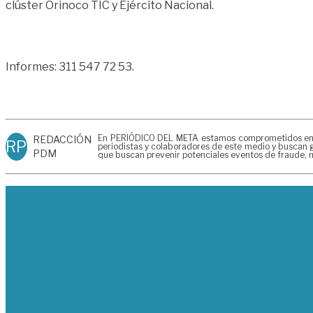
clúster Orinoco TIC y Ejército Nacional.
Informes: 311 547 72 53.
En PERIÓDICO DEL META estamos comprometidos en gen
REDACCIÓN
RP
periodistas y colaboradores de este medio y buscan g
PDM
que buscan prevenir potenciales eventos de fraude, m