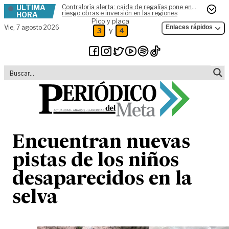
ÚLTIMA
Contraloría alerta: caída de regalías pone en
Skip to content
riesgo obras e inversión en las regiones
HORA
Pico y placa
Vie,
7 agosto 2026
Enlaces rápidos
y
3
4
Encuentran nuevas
pistas de los niños
desaparecidos en la
selva