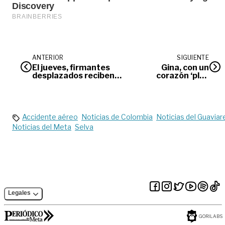
ANTERIOR
SIGUIENTE
El jueves, firmantes
Gina, con un
desplazados reciben
corazón ‘plus
predio en Acacías
size’
Accidente aéreo
Noticias de Colombia
Noticias del Guaviar
Noticias del Meta
Selva
Legales
GORILABS