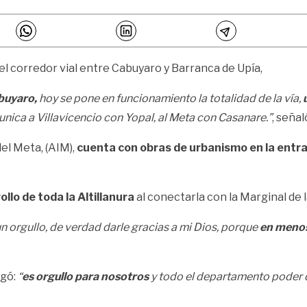
el corredor vial entre Cabuyaro y Barranca de Upía,
buyaro,
hoy se pone en funcionamiento la totalidad de la vía,
u
ica a Villavicencio con Yopal, al Meta con Casanare.”
, seña
del Meta, (AIM),
cuenta con obras de urbanismo en la entr
ollo de toda la Altillanura
al conectarla con la Marginal de l
un orgullo, de verdad darle gracias a mi Dios, porque
en menos 
egó:
“
es orgullo para nosotros
y todo el departamento poder d