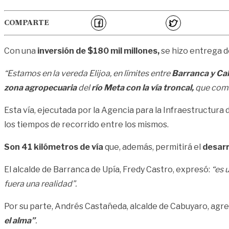
COMPARTE
Con una
inversión de $180 mil millones,
se hizo entrega d
“Estamos en la vereda
Elijoa,
en límites entre
Barranca y Ca
zona agropecuaria
del
río Meta con la vía troncal,
que comun
Esta vía, ejecutada por la Agencia para la Infraestructura 
los tiempos de recorrido entre los mismos.
Son 41 kilómetros de vía
que, además, permitirá el
desarr
El alcalde de Barranca de Upía, Fredy Castro, expresó:
“es 
fuera una realidad”.
Por su parte, Andrés Castañeda, alcalde de Cabuyaro, agr
el alma”
.