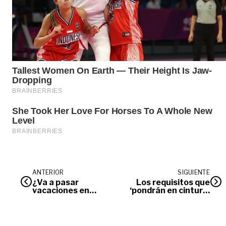
ANTERIOR
SIGUIENTE
¿Va a pasar
Los requisitos que
vacaciones en
‘pondrán en cintura’
Villavicencio? Le
a los taxímetros en
contamos qué
Colombia
hacer