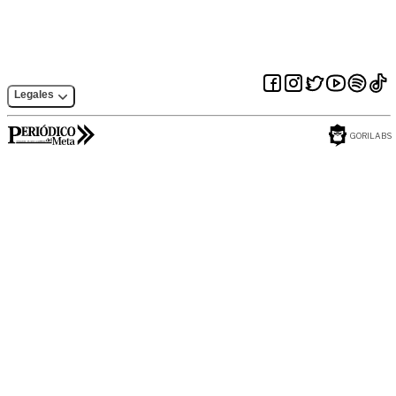
Legales
GORILABS