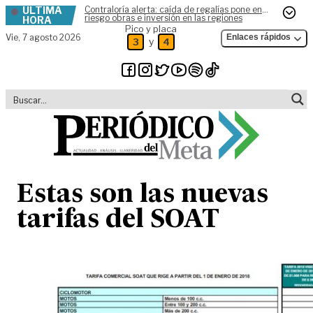
ÚLTIMA
Contraloría alerta: caída de regalías pone en
Skip to content
riesgo obras e inversión en las regiones
HORA
Pico y placa
Vie,
7 agosto 2026
Enlaces rápidos
y
3
4
Estas son las nuevas
tarifas del SOAT