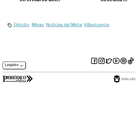
programa ‘Strong
construcción de
in the Americas’
una nueva cárcel
Ejército
Minas
Noticias del Meta
Villavicencio
Legales
GORILABS