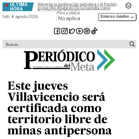
ÚLTIMA
Volverán la exploración petrolera y el fracking,
Skip to content
lo que dijo Abelardo De la Espriella como
HORA
Presidente de Colombia
Pico y placa
Sáb,
8 agosto 2026
Enlaces rápidos
: No aplica
Este jueves
Villavicencio será
certificada como
territorio libre de
minas antipersona